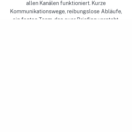
allen Kanälen funktioniert. Kurze
Kommunikationswege, reibungslose Abläufe,
ein festes Team, das euer Briefing versteht.
Ein Shooting. Viele Kanäle. Wir wissen, was auf
Packaging anders funktioniert als auf
Instagram, was im Online-Shop zieht und was
eine Kampagne pusht und produzieren von
Anfang an so, dass jedes Format sitzt.
Das Ergebnis: Content, der eure Marke
sichtbarer macht und neue Kunden erreicht.
Entdecke unsere Leistungen